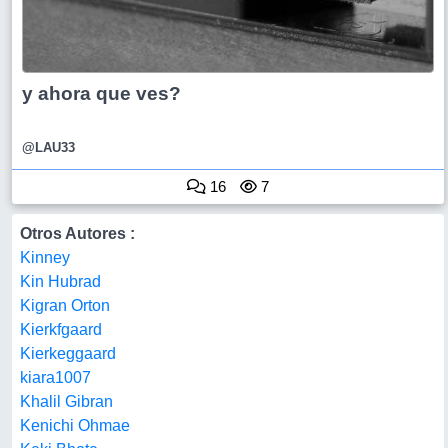
y ahora que ves?
@LAU33
16
7
Otros Autores :
Kinney
Kin Hubrad
Kigran Orton
Kierkfgaard
Kierkeggaard
kiara1007
Khalil Gibran
Kenichi Ohmae