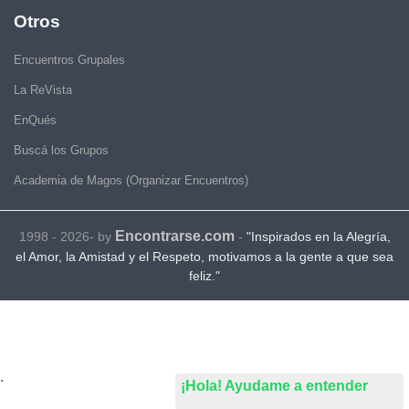
Otros
Encuentros Grupales
La ReVista
EnQués
Buscá los Grupos
Academia de Magos (Organizar Encuentros)
Encontrarse.com
1998 - 2026- by
-
"Inspirados en la Alegría,
el Amor, la Amistad y el Respeto, motivamos a la gente a que sea
feliz."
.
¡Hola! Ayudame a entender