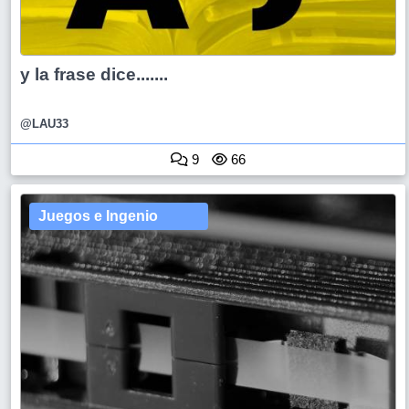
y la frase dice.......
@LAU33
9
66
Juegos e Ingenio