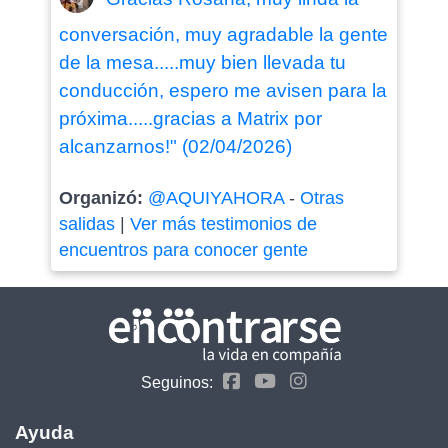
conversación, muy agradable la gente
de la mesa.....muy bien llevada tu
conducción, espero me avisen para la
próxima.....gracias a Matrix por
alcanzarnos!" (02/04/2026)
Organizó:
@AQUIYAHORA
-
Otras
salidas
|
Ver más testimonios de
encuentros para conocer gente
Seguinos:
Ayuda