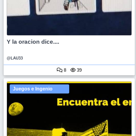
Y la oracion dice....
@LAU33
8
39
Juegos e Ingenio