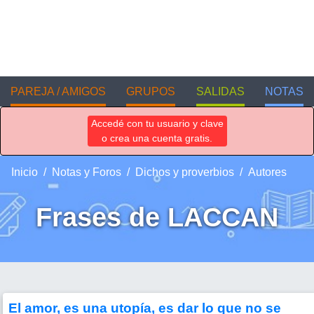
PAREJA / AMIGOS
GRUPOS
SALIDAS
NOTAS
Accedé con tu usuario y clave
o crea una cuenta gratis.
Inicio
Notas y Foros
Dichos y proverbios
Autores
Frases de LACCAN
El amor, es una utopía, es dar lo que no se