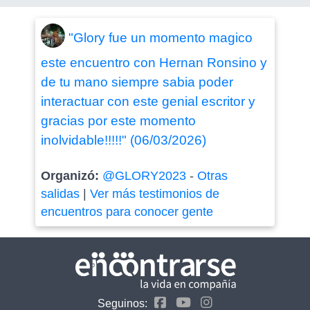
"Glory fue un momento magico
este encuentro con Hernan Ronsino y
de tu mano siempre sabia poder
interactuar con este genial escritor y
gracias por este momento
inolvidable!!!!!" (06/03/2026)
Organizó:
@GLORY2023
-
Otras
salidas
|
Ver más testimonios de
encuentros para conocer gente
Seguinos: