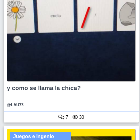
y como se llama la chica?
@LAU33
7
30
Juegos e Ingenio