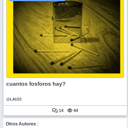
cuantos fosforos hay?
@LAU33
14
44
Otros Autores :