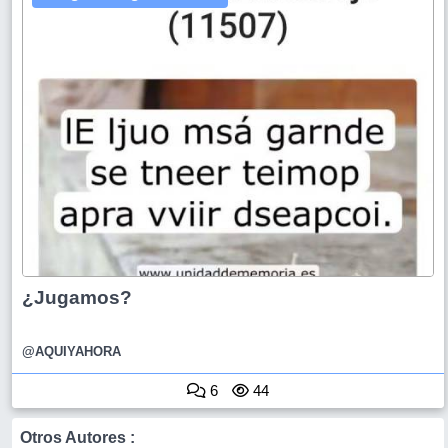
¿Jugamos?
@AQUIYAHORA
6
44
Otros Autores :