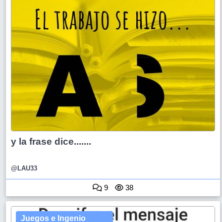
y la frase dice.......
@LAU33
9
38
Juegos e Ingenio