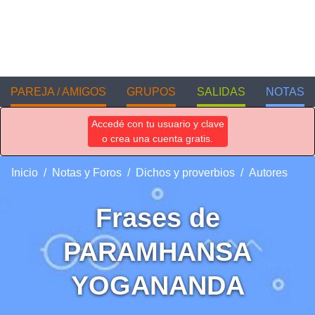
PAREJA / AMIGOS
GRUPOS
SALIDAS
NOTAS
Accedé con tu usuario y clave
o crea una cuenta gratis.
Inicio
Notas y Foros
Dichos y proverbios
Autores
Frases de
PARAMHANSA
YOGANANDA