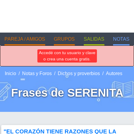
PAREJA / AMIGOS
GRUPOS
SALIDAS
NOTAS
Accedé con tu usuario y clave
o crea una cuenta gratis.
Inicio
Notas y Foros
Dichos y proverbios
Autores
Frases de SERENITA
"EL CORAZÓN TIENE RAZONES QUE LA