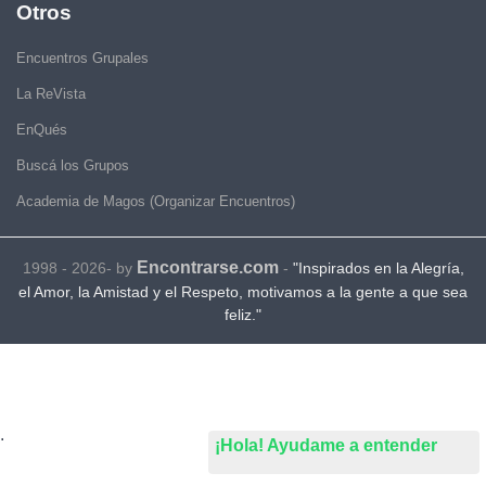
Otros
Encuentros Grupales
La ReVista
EnQués
Buscá los Grupos
Academia de Magos (Organizar Encuentros)
Encontrarse.com
1998 - 2026- by
-
"Inspirados en la Alegría,
el Amor, la Amistad y el Respeto, motivamos a la gente a que sea
feliz."
.
¡Hola! Ayudame a entender