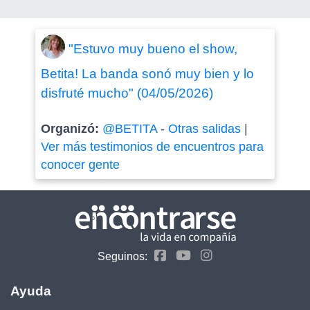
"Estuvo muy bueno el show,
Betita! La banda sonó muy bien y lo
disfruté mucho" (04/05/2026)
Organizó:
@BETITA
-
Otras salidas
|
Ver más testimonios de encuentros para
conocer gente
Seguinos:
Ayuda