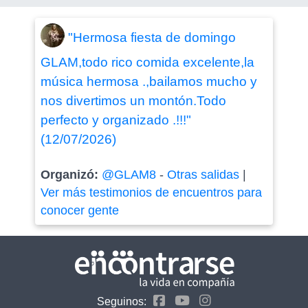
"Hermosa fiesta de domingo
GLAM,todo rico comida excelente,la
música hermosa .,bailamos mucho y
nos divertimos un montón.Todo
perfecto y organizado .!!!"
(12/07/2026)
Organizó:
@GLAM8
-
Otras salidas
|
Ver más testimonios de encuentros para
conocer gente
Seguinos: