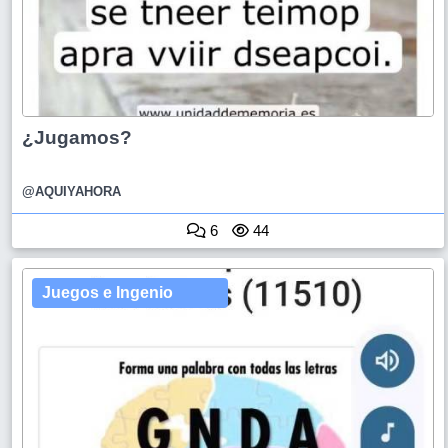
¿Jugamos?
@AQUIYAHORA
6
44
Juegos e Ingenio