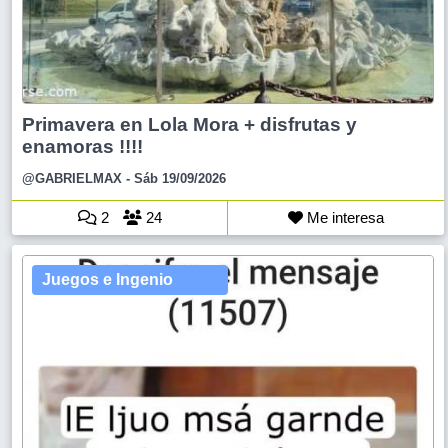
Primavera en Lola Mora + disfrutas y
enamoras !!!!
@GABRIELMAX
- Sáb 19/09/2026
2
24
Me interesa
Juegos e Ingenio