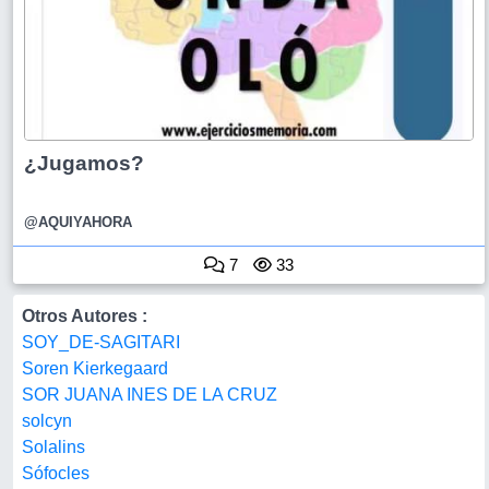
¿Jugamos?
@AQUIYAHORA
7
33
Otros Autores :
SOY_DE-SAGITARI
Soren Kierkegaard
SOR JUANA INES DE LA CRUZ
solcyn
Solalins
Sófocles