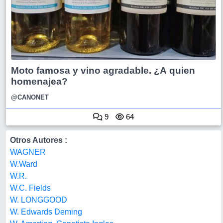
Moto famosa y vino agradable. ¿A quien
homenajea?
@CANONET
9
64
Otros Autores :
WAGNER
W.Ward
W.R.
W.C. Fields
W. LONGGOOD
W. Edwards Deming