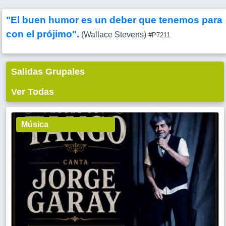
"El buen humor es un deber que tenemos para
con el prójimo".
(Wallace Stevens)
#P7211
Salidas Grupales
Ver Todas
Música