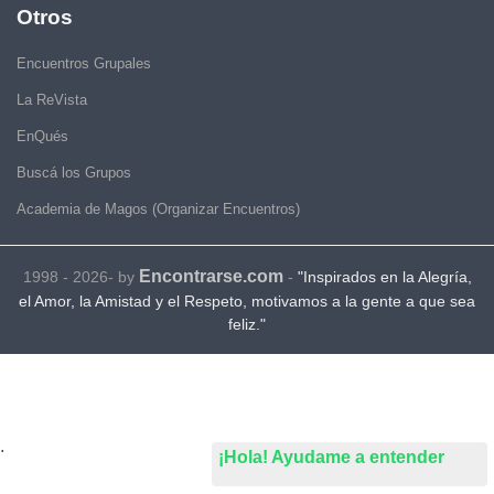
Otros
Encuentros Grupales
La ReVista
EnQués
Buscá los Grupos
Academia de Magos (Organizar Encuentros)
Encontrarse.com
1998 - 2026- by
-
"Inspirados en la Alegría,
el Amor, la Amistad y el Respeto, motivamos a la gente a que sea
feliz."
.
¡Hola! Ayudame a entender