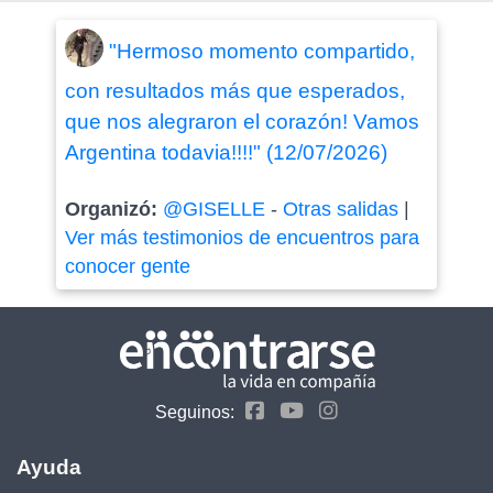
"Hermoso momento compartido,
con resultados más que esperados,
que nos alegraron el corazón! Vamos
Argentina todavia!!!!" (12/07/2026)
Organizó:
@GISELLE
-
Otras salidas
|
Ver más testimonios de encuentros para
conocer gente
Seguinos:
Ayuda