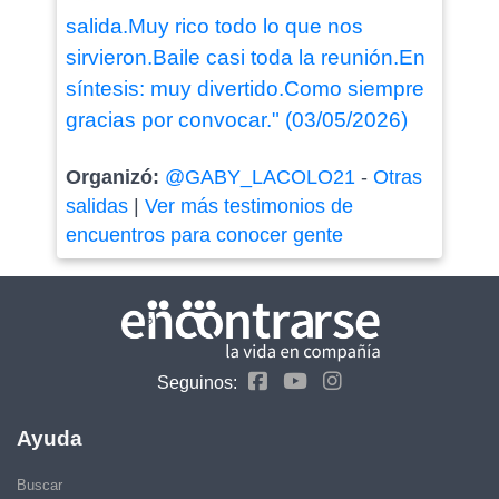
salida.Muy rico todo lo que nos
sirvieron.Baile casi toda la reunión.En
síntesis: muy divertido.Como siempre
gracias por convocar." (03/05/2026)
Organizó:
@GABY_LACOLO21
-
Otras
salidas
|
Ver más testimonios de
encuentros para conocer gente
Seguinos:
Ayuda
Buscar