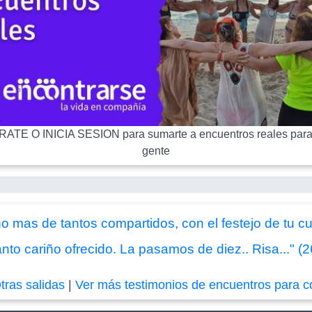
ATE O INICIA SESION para sumarte a encuentros reales para
gente
o mas de tantos compartidos, con el festejo de tu cu
nto cariño ofrecido. La pasamos de diez.. Risa..." (
tras salidas
|
Ver más testimonios de encuentros para c