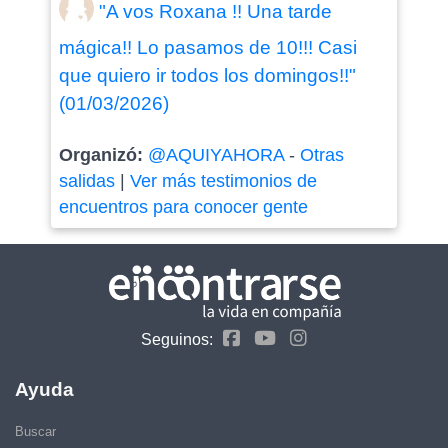
"A vos Roxana !! Una tarde
mágica!! Lo pasamos de 10!!! Casi
que quiero ir todos los domingos!!"
(01/03/2026)
Organizó:
@AQUIYAHORA
-
Otras
salidas
|
Ver más testimonios de
encuentros para conocer gente
Seguinos:
Ayuda
Buscar