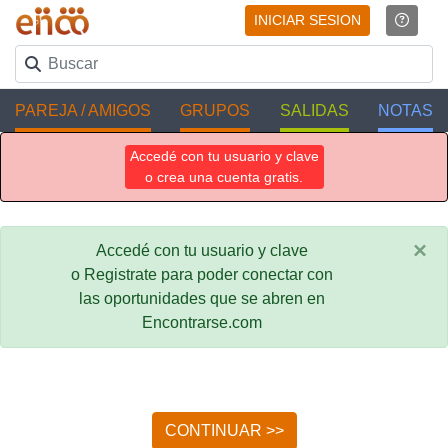
INICIAR SESION
PAREJA / AMIGOS
GRUPOS
SALIDAS
NOTAS
Accedé con tu usuario y clave
o crea una cuenta gratis.
×
Accedé con tu usuario y clave
o Registrate para poder conectar con
las oportunidades que se abren en
Encontrarse.com
CONTINUAR >>