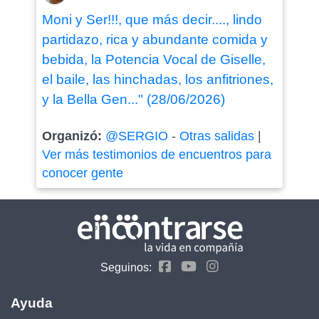
Moni y Ser!!!, que más decir...., lindo
partidazo, rica y abundante comida y
bebida, la Potencia Vocal de Giselle,
el baile, las hinchadas, los anfitriones,
y la Bella Gen..." (28/06/2026)
Organizó:
@SERGIO
-
Otras salidas
|
Ver más testimonios de encuentros para
conocer gente
Seguinos:
Ayuda