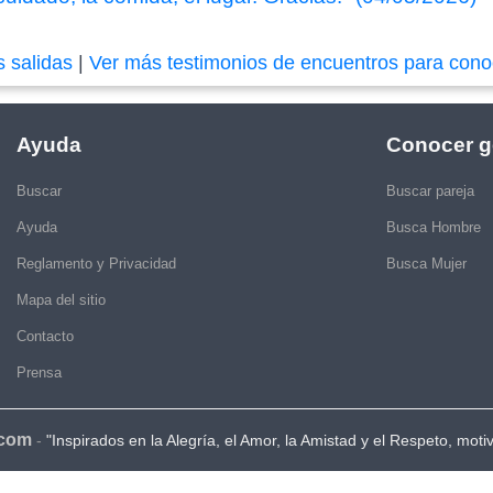
s salidas
|
Ver más testimonios de encuentros para cono
Ayuda
Conocer g
Buscar
Buscar pareja
Ayuda
Busca Hombre
Reglamento y Privacidad
Busca Mujer
Mapa del sitio
Contacto
Prensa
.com
-
"Inspirados en la Alegría, el Amor, la Amistad y el Respeto, moti