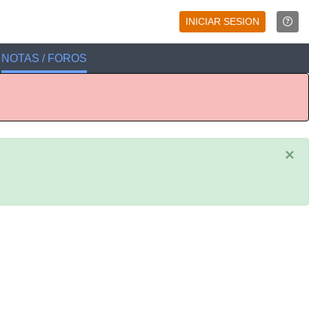
INICIAR SESION
NOTAS / FOROS
×