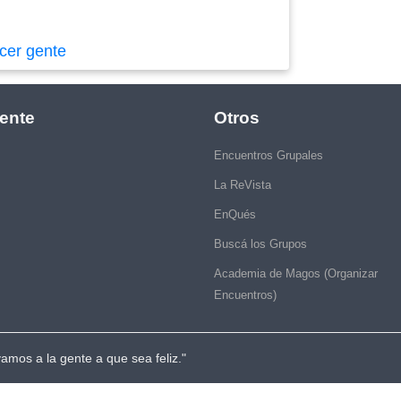
cer gente
ente
Otros
Encuentros Grupales
La ReVista
EnQués
Buscá los Grupos
Academia de Magos (Organizar
Encuentros)
vamos a la gente a que sea feliz."