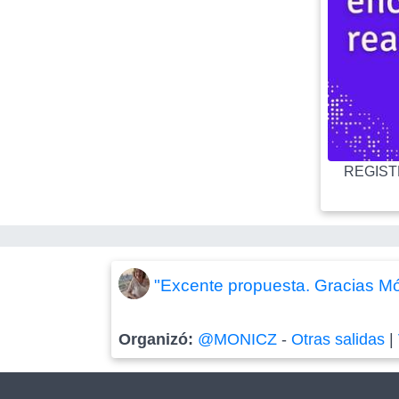
REGISTR
"Excente propuesta. Gracias Món
Organizó:
@MONICZ
-
Otras salidas
|