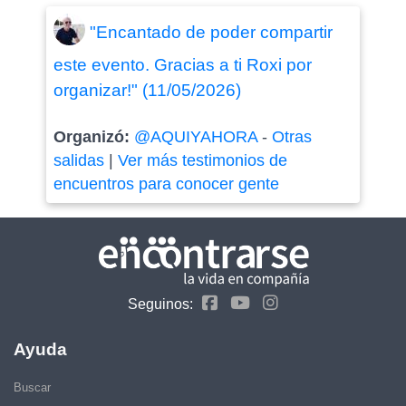
"Encantado de poder compartir
este evento. Gracias a ti Roxi por
organizar!" (11/05/2026)
Organizó:
@AQUIYAHORA
-
Otras
salidas
|
Ver más testimonios de
encuentros para conocer gente
Seguinos:
Ayuda
Buscar