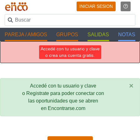
INICIAR SESION
PAREJA / AMIGOS
GRUPOS
SALIDAS
NOTAS
Accedé con tu usuario y clave
o crea una cuenta gratis.
×
Accedé con tu usuario y clave
o Registrate para poder conectar con
las oportunidades que se abren
en Encontrarse.com