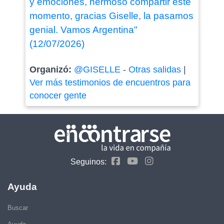
y emociones, hermoso compartir este
momento, gracias Giselle, la pasamos
genial. Vamos Argentina"
(12/07/2026)
Organizó:
@GISELLE
-
Otras salidas
|
Ver más testimonios de encuentros para
conocer gente
Seguinos:
Ayuda
Buscar