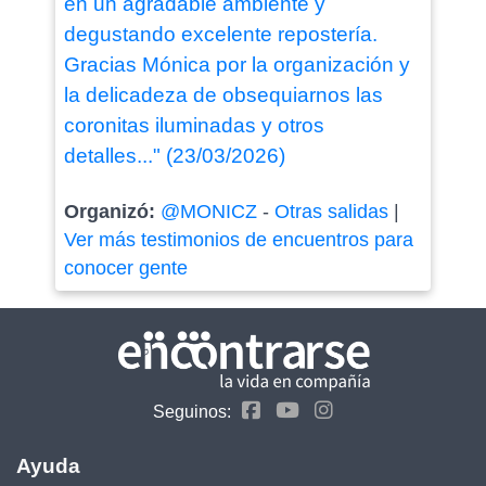
en un agradable ambiente y
degustando excelente repostería.
Gracias Mónica por la organización y
la delicadeza de obsequiarnos las
coronitas iluminadas y otros
detalles..." (23/03/2026)
Organizó:
@MONICZ
-
Otras salidas
|
Ver más testimonios de encuentros para
conocer gente
Seguinos:
Ayuda