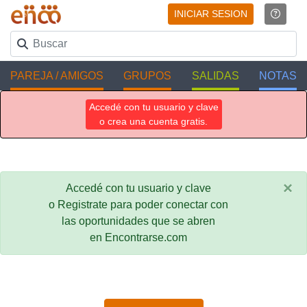
INICIAR SESION
PAREJA / AMIGOS
GRUPOS
SALIDAS
NOTAS
Accedé con tu usuario y clave
o crea una cuenta gratis.
×
Accedé con tu usuario y clave
o Registrate para poder conectar con
las oportunidades que se abren
en Encontrarse.com