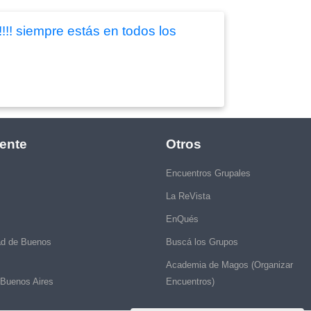
!!! siempre estás en todos los
ente
Otros
Encuentros Grupales
La ReVista
EnQués
ad de Buenos
Buscá los Grupos
Academia de Magos (Organizar
 Buenos Aires
Encuentros)