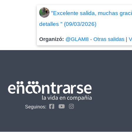
"Excelente salida, muchas gracia
detalles " (09/03/2026)
Organizó:
@GLAM8
-
Otras salidas
|
V
Seguinos: