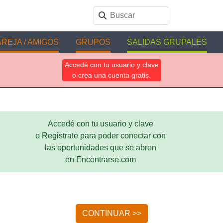
REJA / AMIGOS
GRUPOS
SALIDAS GRUPALES
Accedé con tu usuario y clave
o crea una cuenta gratis.
Accedé con tu usuario y clave
o Registrate para poder conectar con
las oportunidades que se abren
en Encontrarse.com
CONTINUAR >>