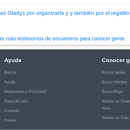
s Gladys por organizarla y y también por el regalito!
er más testimonios de encuentros para conocer gente
Ayuda
Conocer g
Buscar
Buscar pareja
Ayuda
Busca Hombre
Reglamento y Privacidad
Busca Mujer
Mapa del sitio
Salidas en Ciud
Aires
Contacto
Salidas en Gran
Prensa