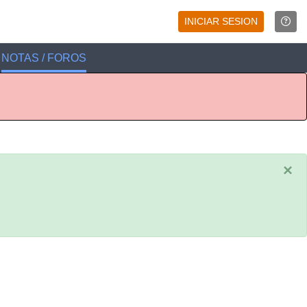
INICIAR SESION
NOTAS / FOROS
×