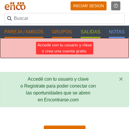
INICIAR SESION
PAREJA / AMIGOS
GRUPOS
SALIDAS
NOTAS
Accedé con tu usuario y clave
o crea una cuenta gratis.
×
Accedé con tu usuario y clave
o Registrate para poder conectar con
las oportunidades que se abren
en Encontrarse.com