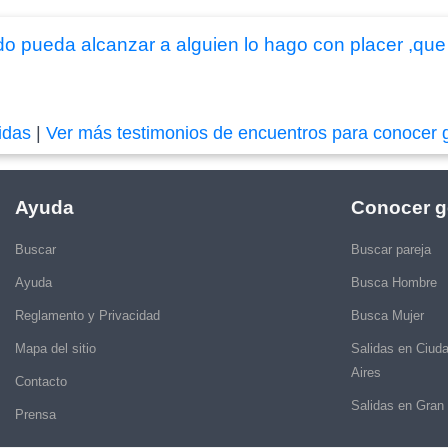
o pueda alcanzar a alguien lo hago con placer ,que s
idas
|
Ver más testimonios de encuentros para conocer 
Ayuda
Conocer g
Buscar
Buscar pareja
Ayuda
Busca Hombre
Reglamento y Privacidad
Busca Mujer
Mapa del sitio
Salidas en Ciud
Aires
Contacto
Salidas en Gran
Prensa