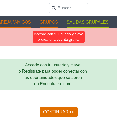
REJA / AMIGOS
GRUPOS
SALIDAS GRUPALES
Accedé con tu usuario y clave
o crea una cuenta gratis.
Accedé con tu usuario y clave
o Registrate para poder conectar con
las oportunidades que se abren
en Encontrarse.com
CONTINUAR >>