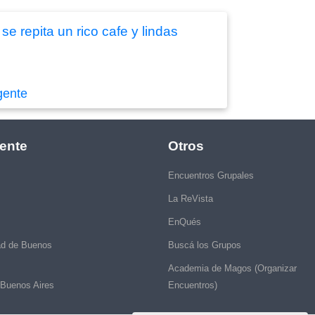
e repita un rico cafe y lindas
gente
ente
Otros
Encuentros Grupales
La ReVista
EnQués
ad de Buenos
Buscá los Grupos
Academia de Magos (Organizar
 Buenos Aires
Encuentros)