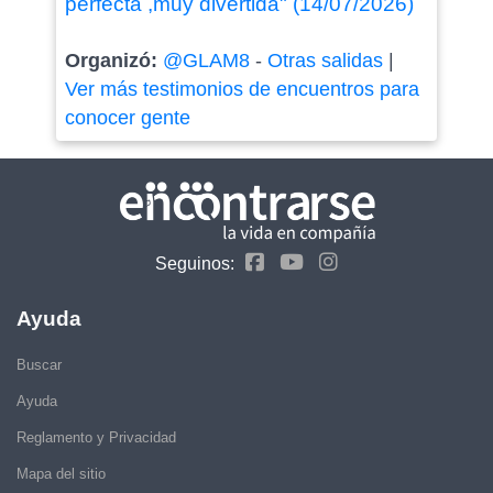
perfecta ,muy divertida" (14/07/2026)
Organizó:
@GLAM8
-
Otras salidas
|
Ver más testimonios de encuentros para
conocer gente
Seguinos:
Ayuda
Buscar
Ayuda
Reglamento y Privacidad
Mapa del sitio