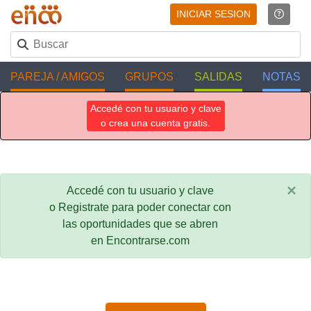
INICIAR SESION
PAREJA / AMIGOS
GRUPOS
SALIDAS
NOTAS
Accedé con tu usuario y clave
o crea una cuenta gratis.
×
Accedé con tu usuario y clave
o Registrate para poder conectar con
las oportunidades que se abren
en Encontrarse.com