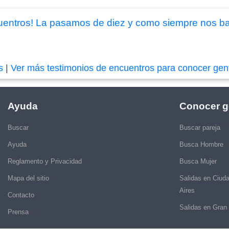
uentros! La pasamos de diez y como siempre nos ba
s
|
Ver más testimonios de encuentros para conocer gen
Ayuda
Conocer g
Buscar
Buscar pareja
Ayuda
Busca Hombre
Reglamento y Privacidad
Busca Mujer
Mapa del sitio
Salidas en Ciud
Aires
Contacto
Salidas en Gran
Prensa