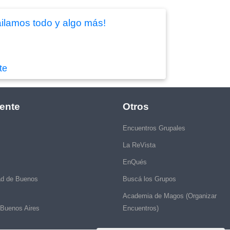
ilamos todo y algo más!
te
ente
Otros
Encuentros Grupales
La ReVista
EnQués
ad de Buenos
Buscá los Grupos
Academia de Magos (Organizar
 Buenos Aires
Encuentros)