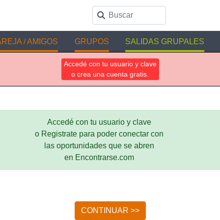
REJA / AMIGOS
GRUPOS
SALIDAS GRUPALES
Accedé con tu usuario y clave
o crea una cuenta gratis.
Accedé con tu usuario y clave
o Registrate para poder conectar con
las oportunidades que se abren
en Encontrarse.com
CONTINUAR >>