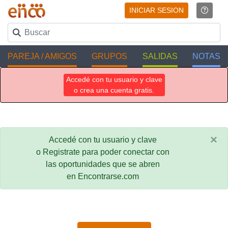
INICIAR SESION
PAREJA / AMIGOS
GRUPOS
SALIDAS
NOTAS
Accedé con tu usuario y clave
o crea una cuenta gratis.
×
Accedé con tu usuario y clave
o Registrate para poder conectar con
las oportunidades que se abren
en Encontrarse.com