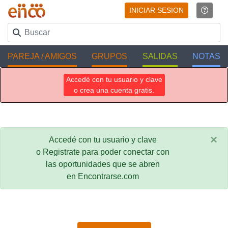
INICIAR SESION
PAREJA / AMIGOS
GRUPOS
SALIDAS
NOTAS
Accedé con tu usuario y clave
o crea una cuenta gratis.
×
Accedé con tu usuario y clave
o Registrate para poder conectar con
las oportunidades que se abren
en Encontrarse.com