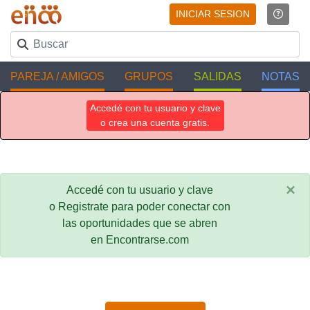
INICIAR SESION
PAREJA / AMIGOS
GRUPOS
SALIDAS
NOTAS
Accedé con tu usuario y clave
o crea una cuenta gratis.
×
Accedé con tu usuario y clave
o Registrate para poder conectar con
las oportunidades que se abren
en Encontrarse.com