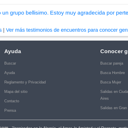
 un grupo bellisimo. Estoy muy agradecida por pert
s
|
Ver más testimonios de encuentros para conocer gen
Ayuda
Conocer g
Buscar
Buscar pareja
Ayuda
Busca Hombre
Reglamento y Privacidad
Busca Mujer
Mapa del sitio
Salidas en Ciud
Aires
Contacto
Salidas en Gran
Prensa
.com
-
"Inspirados en la Alegría, el Amor, la Amistad y el Respeto, moti