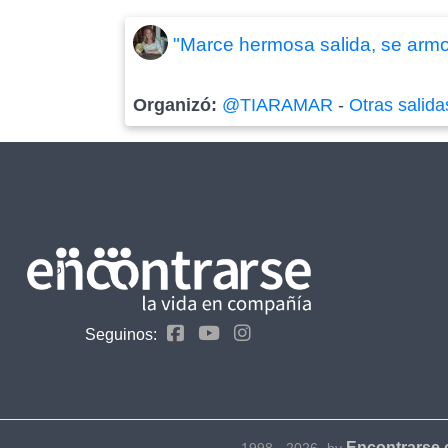
"Marce hermosa salida, se armo
Organizó:
@TIARAMAR
-
Otras salida
Seguinos:
Encontrarse
1998 - 2026- by