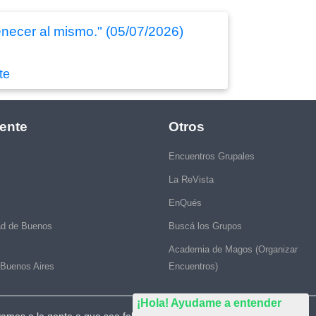
enecer al mismo." (05/07/2026)
te
ente
Otros
Encuentros Grupales
La ReVista
EnQués
ad de Buenos
Buscá los Grupos
Academia de Magos (Organizar
 Buenos Aires
Encuentros)
¡Hola! Ayudame a entender
vamos a la gente a que sea feliz."