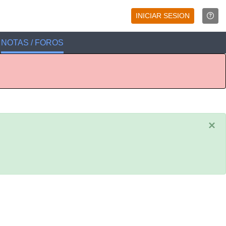
INICIAR SESION
NOTAS / FOROS
×