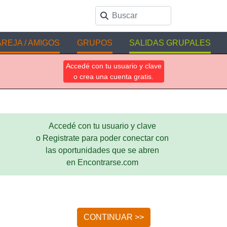
REJA / AMIGOS
GRUPOS
SALIDAS GRUPALES
Accedé con tu usuario y clave
o crea una cuenta gratis.
Accedé con tu usuario y clave
o Registrate para poder conectar con
las oportunidades que se abren
en Encontrarse.com
CONTINUAR >>