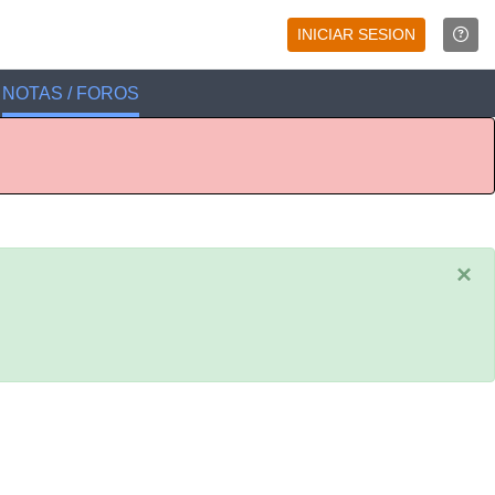
INICIAR SESION
NOTAS / FOROS
×