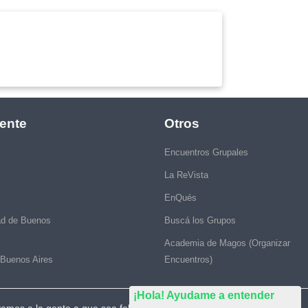
ente
Otros
Encuentros Grupales
La ReVista
EnQués
ad de Buenos
Buscá los Grupos
Academia de Magos (Organizar
 Buenos Aires
Encuentros)
¡Hola! Ayudame a entender
vamos a la gente a que sea feliz."