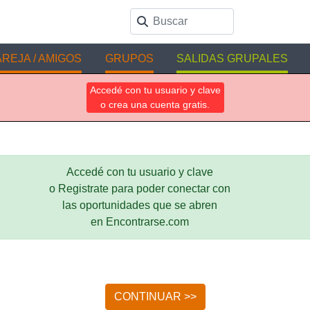
REJA / AMIGOS
GRUPOS
SALIDAS GRUPALES
Accedé con tu usuario y clave
o crea una cuenta gratis.
Accedé con tu usuario y clave
o Registrate para poder conectar con
las oportunidades que se abren
en Encontrarse.com
CONTINUAR >>