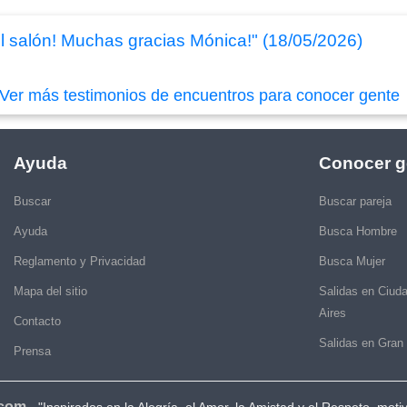
l salón! Muchas gracias Mónica!" (18/05/2026)
Ver más testimonios de encuentros para conocer gente
Ayuda
Conocer g
Buscar
Buscar pareja
Ayuda
Busca Hombre
Reglamento y Privacidad
Busca Mujer
Mapa del sitio
Salidas en Ciud
Aires
Contacto
Salidas en Gran
Prensa
.com
-
"Inspirados en la Alegría, el Amor, la Amistad y el Respeto, moti