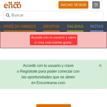
INICIAR SESION
PAREJA / AMIGOS
GRUPOS
SALIDAS
NOTAS
Accedé con tu usuario y clave
o crea una cuenta gratis.
×
Accedé con tu usuario y clave
o Registrate para poder conectar con
las oportunidades que se abren
en Encontrarse.com