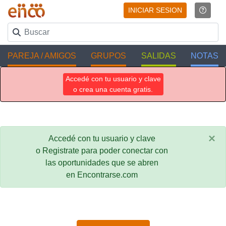
INICIAR SESION
PAREJA / AMIGOS
GRUPOS
SALIDAS
NOTAS
Accedé con tu usuario y clave
o crea una cuenta gratis.
×
Accedé con tu usuario y clave
o Registrate para poder conectar con
las oportunidades que se abren
en Encontrarse.com