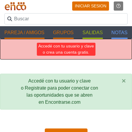
INICIAR SESION
PAREJA / AMIGOS
GRUPOS
SALIDAS
NOTAS
Accedé con tu usuario y clave
o crea una cuenta gratis.
×
Accedé con tu usuario y clave
o Registrate para poder conectar con
las oportunidades que se abren
en Encontrarse.com