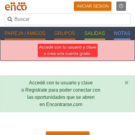
INICIAR SESION
PAREJA / AMIGOS
GRUPOS
SALIDAS
NOTAS
Accedé con tu usuario y clave
o crea una cuenta gratis.
×
Accedé con tu usuario y clave
o Registrate para poder conectar con
las oportunidades que se abren
en Encontrarse.com