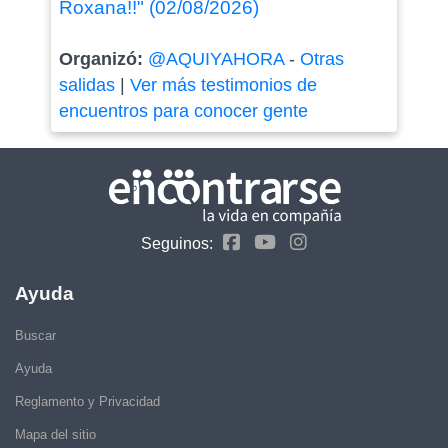
Roxana!!" (02/08/2026)
Organizó:
@AQUIYAHORA
-
Otras
salidas
|
Ver más testimonios de
encuentros para conocer gente
Seguinos:
Ayuda
Buscar
Ayuda
Reglamento y Privacidad
Mapa del sitio