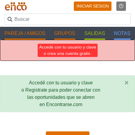
INICIAR SESION
PAREJA / AMIGOS
GRUPOS
SALIDAS
NOTAS
Accedé con tu usuario y clave
o crea una cuenta gratis.
×
Accedé con tu usuario y clave
o Registrate para poder conectar con
las oportunidades que se abren
en Encontrarse.com