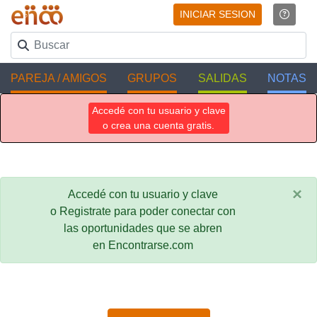
INICIAR SESION
PAREJA / AMIGOS
GRUPOS
SALIDAS
NOTAS
Accedé con tu usuario y clave
o crea una cuenta gratis.
×
Accedé con tu usuario y clave
o Registrate para poder conectar con
las oportunidades que se abren
en Encontrarse.com