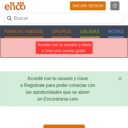
INICIAR SESION
PAREJA / AMIGOS
GRUPOS
SALIDAS
NOTAS
Accedé con tu usuario y clave
o crea una cuenta gratis.
×
Accedé con tu usuario y clave
o Registrate para poder conectar con
las oportunidades que se abren
en Encontrarse.com