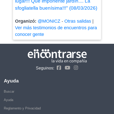
lugar!!! Que imponente jardín.... La
sfogliatella buenísima!!!" (08/03/2026)
Organizó:
@MONICZ
-
Otras salidas
|
Ver más testimonios de encuentros para
conocer gente
Seguinos:
Ayuda
Buscar
Ayuda
Reglamento y Privacidad