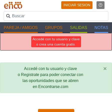
INICIAR SESION
PAREJA / AMIGOS
GRUPOS
SALIDAS
NOTAS
Accedé con tu usuario y clave
o crea una cuenta gratis.
×
Accedé con tu usuario y clave
o Registrate para poder conectar con
las oportunidades que se abren
en Encontrarse.com