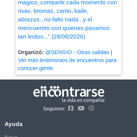
magico, compartir cada momento con
risas, bromas, canto, baile,
abrazos...no falto nada...y el
reencuentro con quienes pasamos
tan lindos..." (28/06/2026)
Organizó:
@SERGIO
-
Otras salidas
|
Ver más testimonios de encuentros para
conocer gente
Seguinos:
Ayuda
Buscar