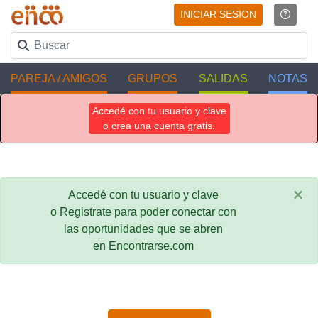
INICIAR SESION
PAREJA / AMIGOS
GRUPOS
SALIDAS
NOTAS
Accedé con tu usuario y clave
o crea una cuenta gratis.
×
Accedé con tu usuario y clave
o Registrate para poder conectar con
las oportunidades que se abren
en Encontrarse.com