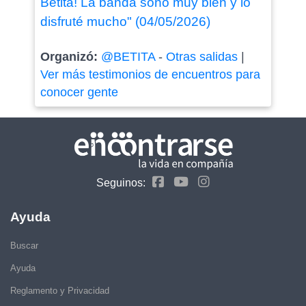
Betita! La banda sonó muy bien y lo
disfruté mucho" (04/05/2026)
Organizó:
@BETITA
-
Otras salidas
|
Ver más testimonios de encuentros para
conocer gente
Seguinos:
Ayuda
Buscar
Ayuda
Reglamento y Privacidad