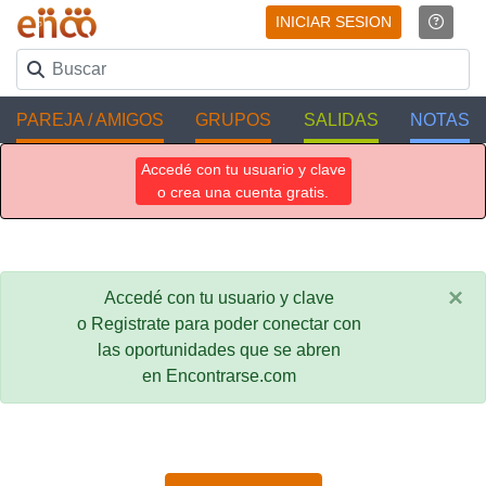
INICIAR SESION
PAREJA / AMIGOS
GRUPOS
SALIDAS
NOTAS
Accedé con tu usuario y clave
o crea una cuenta gratis.
×
Accedé con tu usuario y clave
o Registrate para poder conectar con
las oportunidades que se abren
en Encontrarse.com