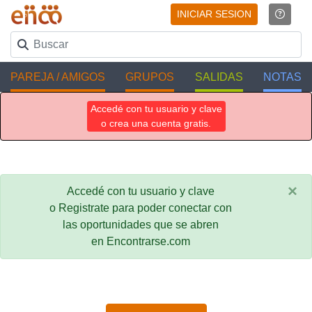
INICIAR SESION
PAREJA / AMIGOS
GRUPOS
SALIDAS
NOTAS
Accedé con tu usuario y clave
o crea una cuenta gratis.
×
Accedé con tu usuario y clave
o Registrate para poder conectar con
las oportunidades que se abren
en Encontrarse.com