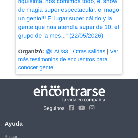
riquísima, nos comimos todo, el show
de magia super espectacular, el mago
un genio!!! El lugar super cálido y la
gente que nos atendía super de 10, el
grupo de la mes..." (22/05/2026)
Organizó:
@LAU33
-
Otras salidas
|
Ver
más testimonios de encuentros para
conocer gente
Seguinos:
Ayuda
Buscar