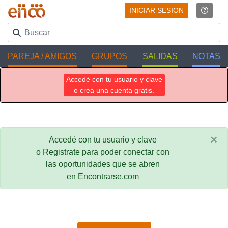
INICIAR SESION
PAREJA / AMIGOS
GRUPOS
SALIDAS
NOTAS
Accedé con tu usuario y clave
o crea una cuenta gratis.
×
Accedé con tu usuario y clave
o Registrate para poder conectar con
las oportunidades que se abren
en Encontrarse.com