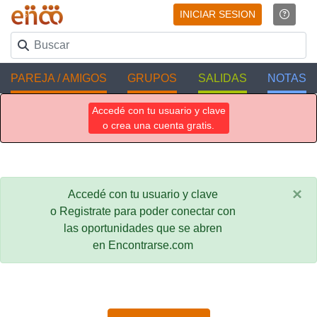
INICIAR SESION
PAREJA / AMIGOS
GRUPOS
SALIDAS
NOTAS
Accedé con tu usuario y clave
o crea una cuenta gratis.
×
Accedé con tu usuario y clave
o Registrate para poder conectar con
las oportunidades que se abren
en Encontrarse.com