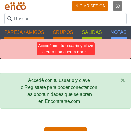
INICIAR SESION
PAREJA / AMIGOS
GRUPOS
SALIDAS
NOTAS
Accedé con tu usuario y clave
o crea una cuenta gratis.
×
Accedé con tu usuario y clave
o Registrate para poder conectar con
las oportunidades que se abren
en Encontrarse.com