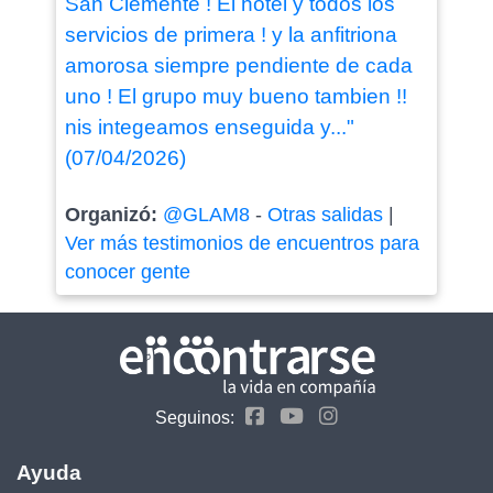
San Clemente ! El hotel y todos los
servicios de primera ! y la anfitriona
amorosa siempre pendiente de cada
uno ! El grupo muy bueno tambien !!
nis integeamos enseguida y..."
(07/04/2026)
Organizó:
@GLAM8
-
Otras salidas
|
Ver más testimonios de encuentros para
conocer gente
Seguinos:
Ayuda