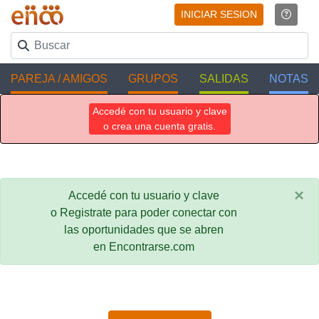
INICIAR SESION
PAREJA / AMIGOS
GRUPOS
SALIDAS
NOTAS
Accedé con tu usuario y clave
o crea una cuenta gratis.
×
Accedé con tu usuario y clave
o Registrate para poder conectar con
las oportunidades que se abren
en Encontrarse.com