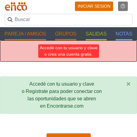
INICIAR SESION
PAREJA / AMIGOS
GRUPOS
SALIDAS
NOTAS
Accedé con tu usuario y clave
o crea una cuenta gratis.
×
Accedé con tu usuario y clave
o Registrate para poder conectar con
las oportunidades que se abren
en Encontrarse.com