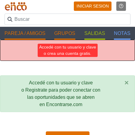
INICIAR SESION
PAREJA / AMIGOS
GRUPOS
SALIDAS
NOTAS
Accedé con tu usuario y clave
o crea una cuenta gratis.
×
Accedé con tu usuario y clave
o Registrate para poder conectar con
las oportunidades que se abren
en Encontrarse.com