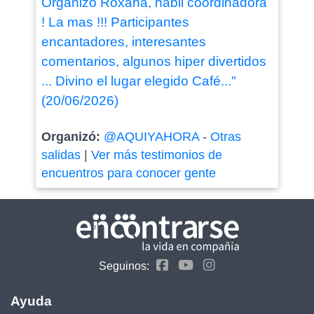
Organizó Roxana, hábil coordinadora
! La mas !!! Participantes
encantadores, interesantes
comentarios, algunos hiper divertidos
... Divino el lugar elegido Café..."
(20/06/2026)
Organizó:
@AQUIYAHORA
-
Otras
salidas
|
Ver más testimonios de
encuentros para conocer gente
Seguinos:
Ayuda