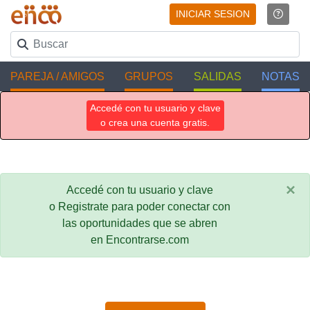
INICIAR SESION
PAREJA / AMIGOS
GRUPOS
SALIDAS
NOTAS
Accedé con tu usuario y clave
o crea una cuenta gratis.
×
Accedé con tu usuario y clave
o Registrate para poder conectar con
las oportunidades que se abren
en Encontrarse.com