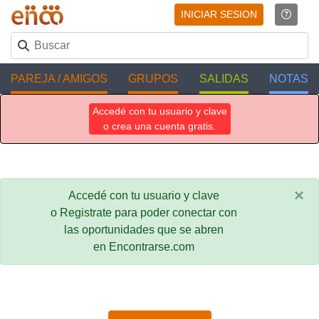
INICIAR SESION
PAREJA / AMIGOS
GRUPOS
SALIDAS
NOTAS
Accedé con tu usuario y clave
o crea una cuenta gratis.
×
Accedé con tu usuario y clave
o Registrate para poder conectar con
las oportunidades que se abren
en Encontrarse.com