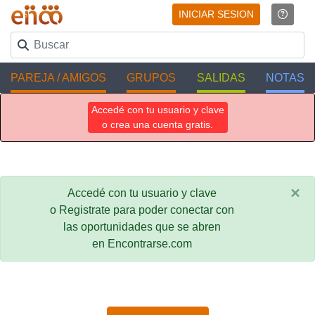
INICIAR SESION
PAREJA / AMIGOS
GRUPOS
SALIDAS
NOTAS
Accedé con tu usuario y clave
o crea una cuenta gratis.
×
Accedé con tu usuario y clave
o Registrate para poder conectar con
las oportunidades que se abren
en Encontrarse.com