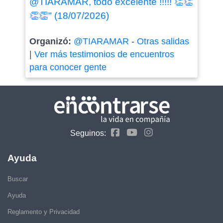
@TIARAMAR, todo excelente !!!!! 👏👏
👏👏" (18/07/2026)
Organizó:
@TIARAMAR
-
Otras salidas
|
Ver más testimonios de encuentros
para conocer gente
Seguinos:
Ayuda
Buscar
Ayuda
Reglamento y Privacidad