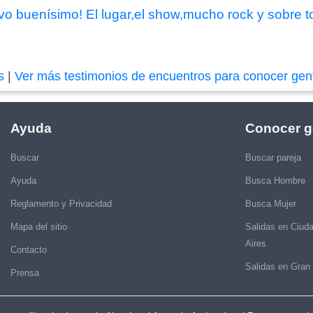
o buenísimo! El lugar,el show,mucho rock y sobre todo
s
|
Ver más testimonios de encuentros para conocer gen
Ayuda
Conocer g
Buscar
Buscar pareja
Ayuda
Busca Hombre
Reglamento y Privacidad
Busca Mujer
Mapa del sitio
Salidas en Ciud
Aires
Contacto
Salidas en Gran
Prensa