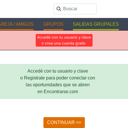
REJA / AMIGOS
GRUPOS
SALIDAS GRUPALES
Accedé con tu usuario y clave
o crea una cuenta gratis.
Accedé con tu usuario y clave
o Registrate para poder conectar con
las oportunidades que se abren
en Encontrarse.com
CONTINUAR >>