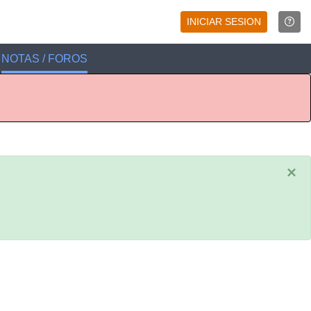
INICIAR SESION
NOTAS / FOROS
×