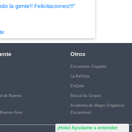
 la gente!! Felicitaciones!!!"
te
ente
Otros
Encuentros Grupales
La ReVista
EnQués
ad de Buenos
Buscá los Grupos
Academia de Magos (Organizar
 Buenos Aires
Encuentros)
¡Hola! Ayudame a entender