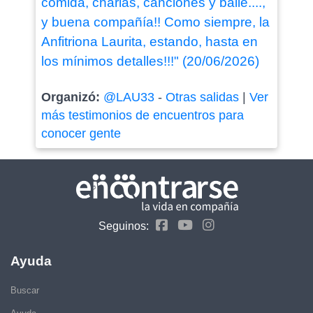
comida, charlas, canciones y baile....,
y buena compañía!! Como siempre, la
Anfitriona Laurita, estando, hasta en
los mínimos detalles!!!" (20/06/2026)
Organizó:
@LAU33
-
Otras salidas
|
Ver
más testimonios de encuentros para
conocer gente
Seguinos:
Ayuda
Buscar