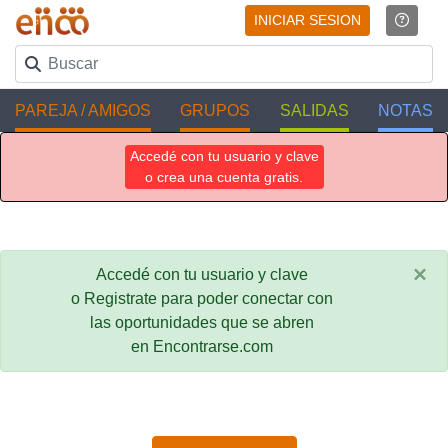
INICIAR SESION
PAREJA / AMIGOS
GRUPOS
SALIDAS
NOTAS
Accedé con tu usuario y clave
o crea una cuenta gratis.
×
Accedé con tu usuario y clave
o Registrate para poder conectar con
las oportunidades que se abren
en Encontrarse.com