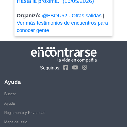
Hasta la próxima." (15/05/2026)
Organizó:
@EBOU52
-
Otras salidas
|
Ver más testimonios de encuentros para
conocer gente
Seguinos:
Ayuda
Buscar
Ayuda
Reglamento y Privacidad
Mapa del sitio