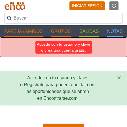
INICIAR SESION
PAREJA / AMIGOS
GRUPOS
SALIDAS
NOTAS
Accedé con tu usuario y clave
o crea una cuenta gratis.
×
Accedé con tu usuario y clave
o Registrate para poder conectar con
las oportunidades que se abren
en Encontrarse.com