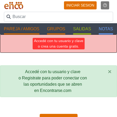
INICIAR SESION
PAREJA / AMIGOS
GRUPOS
SALIDAS
NOTAS
Accedé con tu usuario y clave
o crea una cuenta gratis.
×
Accedé con tu usuario y clave
o Registrate para poder conectar con
las oportunidades que se abren
en Encontrarse.com